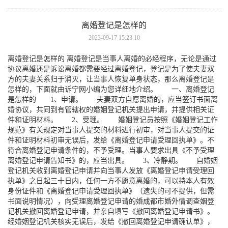
离婚登记是怎样的
2023-09-17 15:23:10
离婚登记是怎样的 离婚登记是当事人离婚的必经程序，无论是通过
协议离婚还是诉讼离婚都需要经过离婚登记，登记是为了使夫妻双
方的夫妻关系归于消灭，让当事人恢复单身状态，那么离婚登记是
怎样的，下面就由诉宁网小编为您详细地介绍。 一、离婚登记
是怎样的 1、申请。 夫妻双方自愿离婚的，应当签订书面离
婚协议，共同到有管辖权的婚姻登记机关提出申请，并提供相关证
件和证明材料。 2、受理。 婚姻登记员按照《婚姻登记工作
规范》有关规定对当事人提交的材料进行初审，对当事人提交的证
件和证明材料初审无误后，发给《离婚登记申请受理回执单》。不
符合离婚登记申请条件的，不予受理。当事人要求出具《不予受理
离婚登记申请告知书》的，应当出具。 3、冷静期。 自婚姻
登记机关收到离婚登记申请并向当事人发放《离婚登记申请受理回
执单》之日起三十日内，任何一方不愿意离婚的，可以持本人有效
身份证件和《离婚登记申请受理回执单》（遗失的可不提供，但需
书面说明情况），向受理离婚登记申请的婚成都市婚外情调查姻登
记机关撤回离婚登记申请，并亲自填写《撤回离婚登记申请书》。
经婚姻登记机关核实无误后，发给《撤回离婚登记申请确认单》，