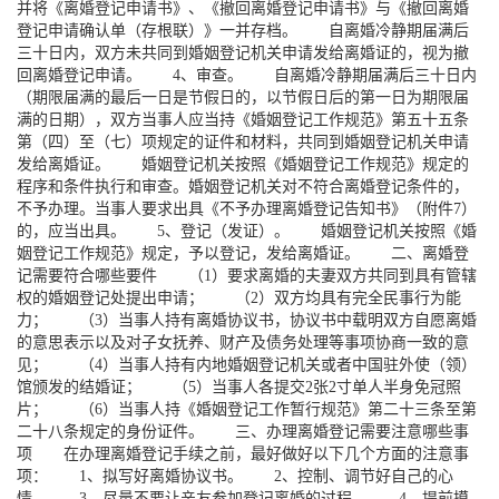
并将《离婚登记申请书》、《撤回离婚登记申请书》与《撤回离婚
登记申请确认单（存根联）》一并存档。 自离婚冷静期届满后
三十日内，双方未共同到婚姻登记机关申请发给离婚证的，视为撤
回离婚登记申请。 4、审查。 自离婚冷静期届满后三十日内
（期限届满的最后一日是节假日的，以节假日后的第一日为期限届
满的日期），双方当事人应当持《婚姻登记工作规范》第五十五条
第（四）至（七）项规定的证件和材料，共同到婚姻登记机关申请
发给离婚证。 婚姻登记机关按照《婚姻登记工作规范》规定的
程序和条件执行和审查。婚姻登记机关对不符合离婚登记条件的，
不予办理。当事人要求出具《不予办理离婚登记告知书》（附件7）
的，应当出具。 5、登记（发证）。 婚姻登记机关按照《婚
姻登记工作规范》规定，予以登记，发给离婚证。 二、离婚登
记需要符合哪些要件 （1）要求离婚的夫妻双方共同到具有管辖
权的婚姻登记处提出申请； （2）双方均具有完全民事行为能
力； （3）当事人持有离婚协议书，协议书中载明双方自愿离婚
的意思表示以及对子女抚养、财产及债务处理等事项协商一致的意
见； （4）当事人持有内地婚姻登记机关或者中国驻外使（领）
馆颁发的结婚证； （5）当事人各提交2张2寸单人半身免冠照
片； （6）当事人持《婚姻登记工作暂行规范》第二十三条至第
二十八条规定的身份证件。 三、办理离婚登记需要注意哪些事
项 在办理离婚登记手续之前，最好做好以下几个方面的注意事
项： 1、拟写好离婚协议书。 2、控制、调节好自己的心
情。 3、尽量不要让亲友参加登记离婚的过程。 4、提前摸