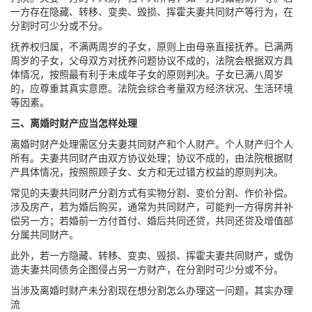
一方存在隐藏、转移、变卖、毁损、挥霍夫妻共同财产等行为，在
分割时可少分或不分。
抚养权归属，不满两周岁的子女，原则上由母亲直接抚养。已满两
周岁的子女，父母双方对抚养问题协议不成的，法院会根据双方具
体情况，按照最有利于未成年子女的原则判决。子女已满八周岁
的，应尊重其真实意愿。法院会综合考量双方经济状况、生活环境
等因素。
三、离婚时财产应当怎样处理
离婚时财产处理需区分夫妻共同财产和个人财产。个人财产归个人
所有。夫妻共同财产由双方协议处理；协议不成的，由法院根据财
产具体情况，按照照顾子女、女方和无过错方权益的原则判决。
常见的夫妻共同财产分割方式有实物分割、变价分割、作价补偿。
涉及房产，若为婚后购买，通常为共同财产，可能判一方得房并补
偿另一方；若婚前一方付首付、婚后共同还贷，共同还贷及增值部
分属共同财产。
此外，若一方隐藏、转移、变卖、毁损、挥霍夫妻共同财产，或伪
造夫妻共同债务企图侵占另一方财产，在分割时可少分或不分。
当涉及离婚时财产未分割现在想分割怎么办理这一问题，其实办理
流