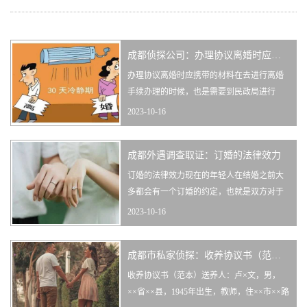
成都侦探公司：办理协议离婚时应携带的材料
办理协议离婚时应携带的材料在去进行离婚
手续办理的时候，也是需要到民政局进行
的，同时民政局也是有专业人员进行一定调
2023-10-16
解的，那么办理协议离婚时应携带的材料？
为了帮助大家更好的了解相关法律知识，诉
成都外遇调查取证：订婚的法律效力
宁网小编整理了相关的内容，我们一起来了
解一下吧。一、办理协议离婚时应携带的材
订婚的法律效力现在的年轻人在结婚之前大
料（一）国内一方，应携带：1、本人的户···
多都会有一个订婚的约定，也就是双方对于
结婚的约定。但是这个订婚只是一种约束究
2023-10-16
竟在法律上是否是真实有效的呢，相信很多
人对于这个都是不清楚的。下面就让诉宁网
成都市私家侦探：收养协议书（范本）
小编为大家带来订婚的法律效力的相关内
容，一起来看看吧。一、订婚的法律效力
收养协议书（范本）送养人：卢×文，男，
《婚姻法》第八条规定：“要求结婚的男女···
××省××县，1945年出生，教师，住××市××路