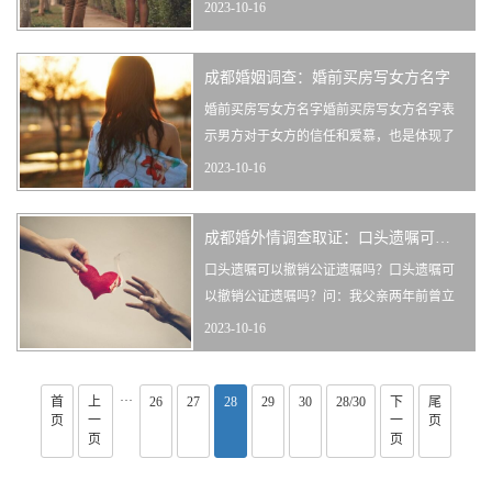
×号，被收养人生父。李×英，女，××省××
2023-10-16
县，1947年出生，教师，住址同上，被收养
人生母。收养人：李×明，男，××省××县，
成都婚姻调查：婚前买房写女方名字
1940年出生，职员，住××市××路×号。陈×
芳，女，××省××县，1939年出生，医生，住
婚前买房写女方名字婚前买房写女方名字表
址同上。被···
示男方对于女方的信任和爱慕，也是体现了
男方对于女方爱情的深度，婚前买房相当于
2023-10-16
准夫妻的购买行为，一般如果只写女方一个
人的名字就是个人财产，如果写两个人的２
成都婚外情调查取证：口头遗嘱可以撤销公证遗嘱吗？
名字就是共有财产，下面我们就来看看婚前
买房写女方名字意味着什么。一、婚前买房
口头遗嘱可以撤销公证遗嘱吗？口头遗嘱可
写女方名字法律规定１、婚姻法司法解···
以撤销公证遗嘱吗？问：我父亲两年前曾立
下遗嘱：他死后的全部遗产由我和弟弟平均
2023-10-16
继承，并进行了公证。但他临终时又将我和
弟弟叫到病榻前，说他的遗产只留三分之一
···
首
上
26
27
由我们兄弟俩继承，其余三分之二赠送给他
28
29
30
28/30
下
尾
页
一
一
页
的前妻，说完便咽了气。照父亲的口头遗嘱
页
页
计算，我和弟弟每人将少得遗产15万元···